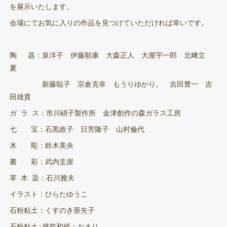
を展示いたします。
会場にてお気に入りの作品を見つけていただければ幸いです。
陶 器：泉洋子 伊藤順康 大森正人 大屋宇一郎 北﨑立
夏
新藤聡子 宗倉克幸 もうりゆかり。 吉田豊一 吉
田雄貴
ガ ラ ス：市川硝子製作所 金津創作の森ガラス工房
七 宝：石黒政子 日芳隆子 山村倫代
木 彫：鈴木美央
書 彩：武内圭崖
草 木 染：石川雅夫
イラスト：ひらたゆうこ
石粉粘土：くすのき亜矢子
石粉粘土+越前和紙：おまり