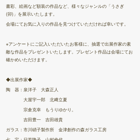
書彩、絵画など額装の作品など、様々なジャンルの「うさぎ
(卯)」を展示いたします。
会場にてお気に入りの作品を見つけていただければ幸いです。
※アンケートにご記入いただいたお客様に、抽選で出展作家の素
敵な作品をプレゼントいたします。プレゼント作品は会場にてお
確かめいただけます。
◆出展作家◆
陶 器：泉洋子 大森正人
大屋宇一郎 北﨑立夏
宗倉克幸 もうりゆかり。
吉田豊一 吉田雄貴
ガラス：市川硝子製作所 金津創作の森ガラス工房
七 宝：日芳隆子 山村倫代