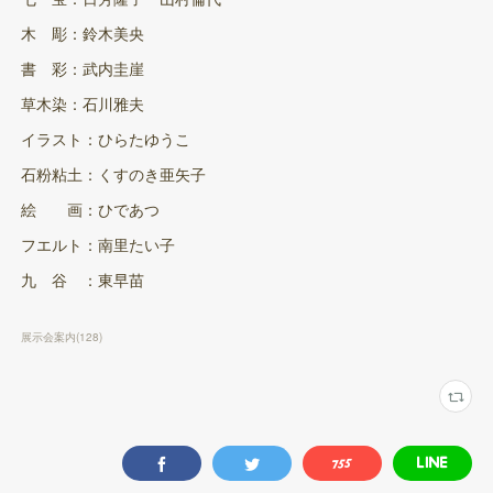
木 彫：鈴木美央
書 彩：武内圭崖
草木染：石川雅夫
イラスト：ひらたゆうこ
石粉粘土：くすのき亜矢子
絵 画：ひであつ
フエルト：南里たい子
九 谷 ：東早苗
展示会案内
(
128
)