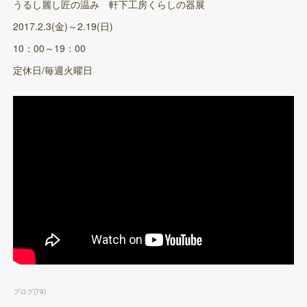
うるし麗し匠の温み 軒下工房くらしの器展
2017.2.3(金)～2.19(日)
10：00～19：00
定休日/毎週火曜日
ブログ
(
79
)