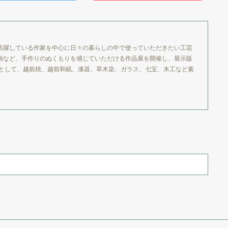
活躍している作家を中心に日々の暮らしの中で使っていただきたい工芸
画など、手作りのぬくもりを感じていただける作品展を開催し、展示販
品として、越前焼、越前和紙、漆器、草木染、ガラス、七宝、木工など素