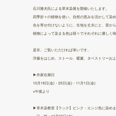
石川雅夫氏による草木染展を開催いたします。
四季折々の植物を使い、自然の恵みを活かして染
虫を寄せ付けないように、生地を丈夫にと、昔か
植物によって染まる色は様々でそれぞれに優しく
是非、ご覧いただければ幸いです。
洋服をはじめ、ストール、暖簾、タペストリーお
▶作家在廊日
10月18日(金)・25日(金)・11月1日(金)
※午後より
▶草木染教室【ラック】ピンク・エンジ色に染め
日 時：10月23日(水)