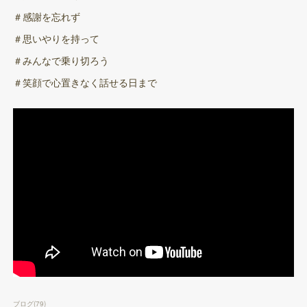
＃感謝を忘れず
＃思いやりを持って
＃みんなで乗り切ろう
＃笑顔で心置きなく話せる日まで
ブログ
(
79
)