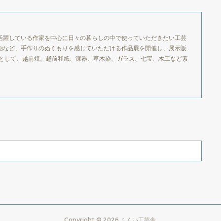
活躍している作家を中心に日々の暮らしの中で使っていただきたい工芸
画など、手作りのぬくもりを感じていただける作品展を開催し、展示販
品として、越前焼、越前和紙、漆器、草木染、ガラス、七宝、木工など素
Copyright ©
2026
ふくい工芸舎
.