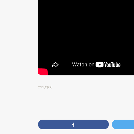
ブログ
(
79
)