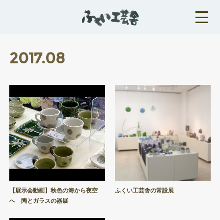
2017
.
08
【展示会動画】秋色の海から夜空
ふくい工芸舎の常設展
へ 陶とガラスの器展