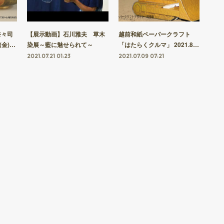
奈々司
【展示動画】石川雅夫 草木
越前和紙ペーパークラフト
(金)…
染展～藍に魅せられて～
「はたらくクルマ」 2021.8…
2021.07.21 01:23
2021.07.09 07:21